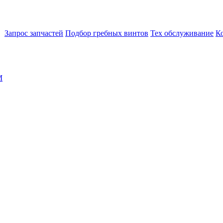
Запрос запчастей
Подбор гребных винтов
Тех обслуживание
К