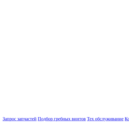
Запрос запчастей
Подбор гребных винтов
Тех обслуживание
К