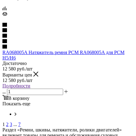
RA068005A Натяжитель ремня PCM RA068005A для PCM
H5/H6
Достаточно
12 580
руб.
/шт
Варианты цен
12 580
руб.
/шт
Подробности
В корзину
Показать еще
1
2
3
...
7
Раздел «Ремни, шкивы, натяжители, ролики двигателей»
включает товары для ремонта и обслуживания судовых