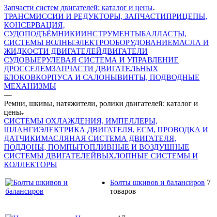
Запчасти систем двигателей: каталог и цены
ТРАНСМИССИИ И РЕДУКТОРЫ, ЗАПЧАСТИ
ПРИЦЕПЫ,
КОНСЕРВАЦИЯ,
СУДОПОДЪЁМНИКИ
ИНСТРУМЕНТЫ
БАЛЛАСТЫ,
СИСТЕМЫ ВОЛНЫ
ЭЛЕКТРООБОРУДОВАНИЕ
МАСЛА И
ЖИДКОСТИ ДВИГАТЕЛЕЙ
ДВИГАТЕЛИ
СУДОВЫЕ
РУЛЕВАЯ СИСТЕМА И УПРАВЛЕНИЕ
ДРОССЕЛЕМ
ЗАПЧАСТИ ДВИГАТЕЛЬНЫХ
БЛОКОВ
КОРПУСА И САЛОНЫ
ВИНТЫ, ПОДВОДНЫЕ
МЕХАНИЗМЫ
—
Ремни, шкивы, натяжители, ролики двигателей: каталог и
цены
СИСТЕМЫ ОХЛАЖДЕНИЯ, ИМПЕЛЛЕРЫ,
ШЛАНГИ
ЭЛЕКТРИКА ДВИГАТЕЛЯ, ECM, ПРОВОДКА И
ДАТЧИКИ
МАСЛЯНАЯ СИСТЕМА ДВИГАТЕЛЯ,
ПОДДОНЫ, ПОМПЫ
ТОПЛИВНЫЕ И ВОЗДУШНЫЕ
СИСТЕМЫ ДВИГАТЕЛЕЙ
ВЫХЛОПНЫЕ СИСТЕМЫ И
КОЛЛЕКТОРЫ
Болты шкивов и балансиров
7
товаров