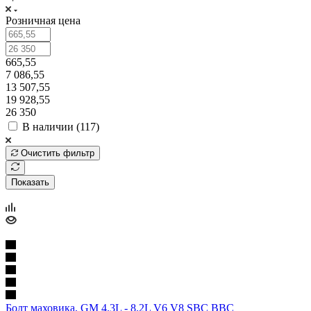
Розничная цена
665,55
7 086,55
13 507,55
19 928,55
26 350
В наличии (
117
)
Очистить фильтр
Показать
Болт маховика, GM 4.3L - 8.2L V6 V8 SBC BBC