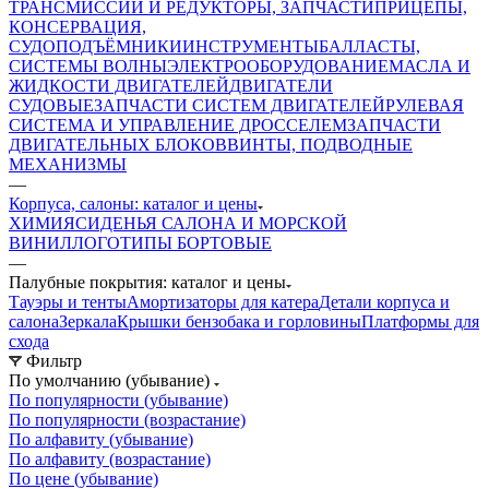
ТРАНСМИССИИ И РЕДУКТОРЫ, ЗАПЧАСТИ
ПРИЦЕПЫ,
КОНСЕРВАЦИЯ,
СУДОПОДЪЁМНИКИ
ИНСТРУМЕНТЫ
БАЛЛАСТЫ,
СИСТЕМЫ ВОЛНЫ
ЭЛЕКТРООБОРУДОВАНИЕ
МАСЛА И
ЖИДКОСТИ ДВИГАТЕЛЕЙ
ДВИГАТЕЛИ
СУДОВЫЕ
ЗАПЧАСТИ СИСТЕМ ДВИГАТЕЛЕЙ
РУЛЕВАЯ
СИСТЕМА И УПРАВЛЕНИЕ ДРОССЕЛЕМ
ЗАПЧАСТИ
ДВИГАТЕЛЬНЫХ БЛОКОВ
ВИНТЫ, ПОДВОДНЫЕ
МЕХАНИЗМЫ
—
Корпуса, салоны: каталог и цены
ХИМИЯ
СИДЕНЬЯ САЛОНА И МОРСКОЙ
ВИНИЛ
ЛОГОТИПЫ БОРТОВЫЕ
—
Палубные покрытия: каталог и цены
Тауэры и тенты
Амортизаторы для катера
Детали корпуса и
салона
Зеркала
Крышки бензобака и горловины
Платформы для
схода
Фильтр
По умолчанию (убывание)
По популярности (убывание)
По популярности (возрастание)
По алфавиту (убывание)
По алфавиту (возрастание)
По цене (убывание)