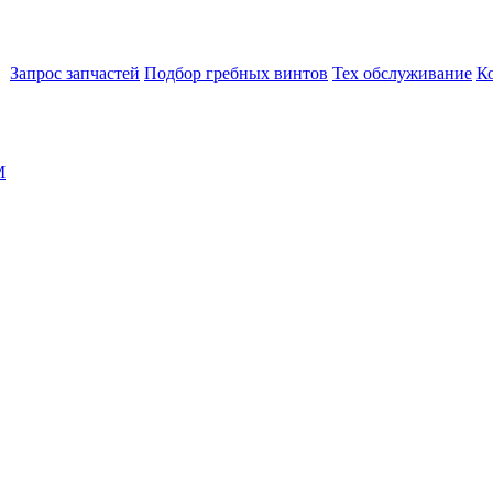
Запрос запчастей
Подбор гребных винтов
Тех обслуживание
К