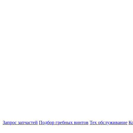
Запрос запчастей
Подбор гребных винтов
Тех обслуживание
К