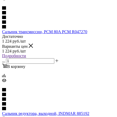
Сальник трансмиссии, PCM 80A PCM R047270
Достаточно
1 224
руб.
/шт
Варианты цен
1 224
руб.
/шт
Подробности
В корзину
Сальник редуктора, выходной, INDMAR 885192