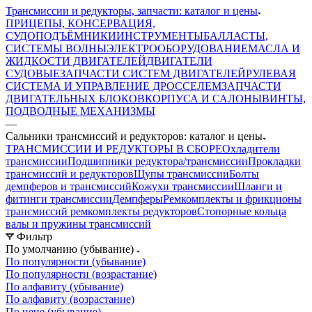
Трансмиссии и редукторы, запчасти: каталог и цены
ПРИЦЕПЫ, КОНСЕРВАЦИЯ,
СУДОПОДЪЁМНИКИ
ИНСТРУМЕНТЫ
БАЛЛАСТЫ,
СИСТЕМЫ ВОЛНЫ
ЭЛЕКТРООБОРУДОВАНИЕ
МАСЛА И
ЖИДКОСТИ ДВИГАТЕЛЕЙ
ДВИГАТЕЛИ
СУДОВЫЕ
ЗАПЧАСТИ СИСТЕМ ДВИГАТЕЛЕЙ
РУЛЕВАЯ
СИСТЕМА И УПРАВЛЕНИЕ ДРОССЕЛЕМ
ЗАПЧАСТИ
ДВИГАТЕЛЬНЫХ БЛОКОВ
КОРПУСА И САЛОНЫ
ВИНТЫ,
ПОДВОДНЫЕ МЕХАНИЗМЫ
—
Сальники трансмиссий и редукторов: каталог и цены
ТРАНСМИССИИ И РЕДУКТОРЫ В СБОРЕ
Охладители
трансмиссии
Подшипники редуктора/трансмиссии
Прокладки
трансмиссий и редукторов
Щупы трансмиссии
Болты
демпферов и трансмиссий
Кожухи трансмиссии
Шланги и
фитинги трансмиссии
Демпферы
Ремкомплекты и фрикционы
трансмиссий ремкомплекты редукторов
Стопорные кольца
валы и пружины трансмиссий
Фильтр
По умолчанию (убывание)
По популярности (убывание)
По популярности (возрастание)
По алфавиту (убывание)
По алфавиту (возрастание)
По цене (убывание)