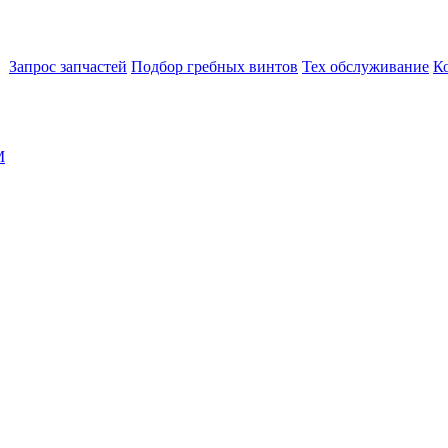
Запрос запчастей
Подбор гребных винтов
Тех обслуживание
К