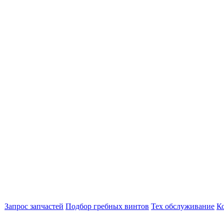
Запрос запчастей
Подбор гребных винтов
Тех обслуживание
К