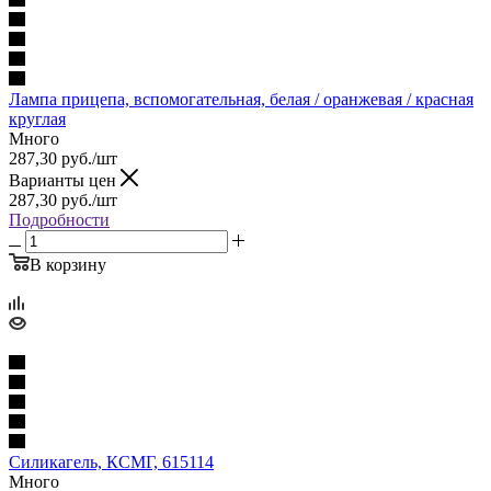
Лампа прицепа, вспомогательная, белая / оранжевая / красная
круглая
Много
287,30
руб.
/шт
Варианты цен
287,30
руб.
/шт
Подробности
В корзину
Силикагель, КСМГ, 615114
Много