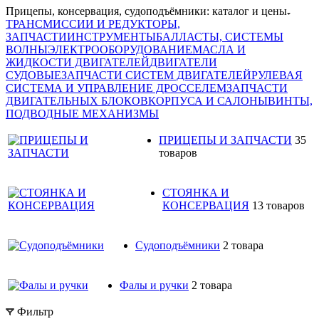
Прицепы, консервация, судоподъёмники: каталог и цены
ТРАНСМИССИИ И РЕДУКТОРЫ,
ЗАПЧАСТИ
ИНСТРУМЕНТЫ
БАЛЛАСТЫ, СИСТЕМЫ
ВОЛНЫ
ЭЛЕКТРООБОРУДОВАНИЕ
МАСЛА И
ЖИДКОСТИ ДВИГАТЕЛЕЙ
ДВИГАТЕЛИ
СУДОВЫЕ
ЗАПЧАСТИ СИСТЕМ ДВИГАТЕЛЕЙ
РУЛЕВАЯ
СИСТЕМА И УПРАВЛЕНИЕ ДРОССЕЛЕМ
ЗАПЧАСТИ
ДВИГАТЕЛЬНЫХ БЛОКОВ
КОРПУСА И САЛОНЫ
ВИНТЫ,
ПОДВОДНЫЕ МЕХАНИЗМЫ
ПРИЦЕПЫ И ЗАПЧАСТИ
35
товаров
СТОЯНКА И
КОНСЕРВАЦИЯ
13 товаров
Судоподъёмники
2 товара
Фалы и ручки
2 товара
Фильтр